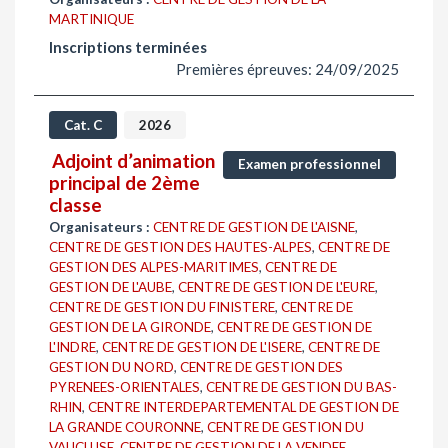
MARTINIQUE
Inscriptions terminées
Premières épreuves: 24/09/2025
Cat. C
2026
Adjoint d’animation
Examen professionnel
principal de 2ème
classe
Organisateurs :
CENTRE DE GESTION DE L'AISNE
,
CENTRE DE GESTION DES HAUTES-ALPES
,
CENTRE DE
GESTION DES ALPES-MARITIMES
,
CENTRE DE
GESTION DE L'AUBE
,
CENTRE DE GESTION DE L'EURE
,
CENTRE DE GESTION DU FINISTERE
,
CENTRE DE
GESTION DE LA GIRONDE
,
CENTRE DE GESTION DE
L'INDRE
,
CENTRE DE GESTION DE L'ISERE
,
CENTRE DE
GESTION DU NORD
,
CENTRE DE GESTION DES
PYRENEES-ORIENTALES
,
CENTRE DE GESTION DU BAS-
RHIN
,
CENTRE INTERDEPARTEMENTAL DE GESTION DE
LA GRANDE COURONNE
,
CENTRE DE GESTION DU
VAUCLUSE
,
CENTRE DE GESTION DE LA VENDEE
,