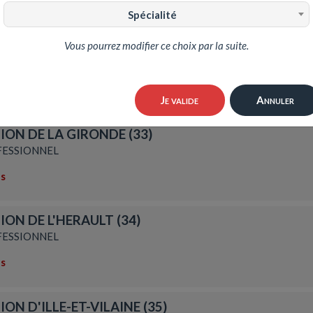
Spécialité
TION DE LA HAUTE GARONNE
Vous pourrez modifier ce choix par la suite.
ESSIONNEL
ns
Je valide
Annuler
ION DE LA GIRONDE (33)
ESSIONNEL
ns
ION DE L'HERAULT (34)
ESSIONNEL
ns
ON D'ILLE-ET-VILAINE (35)