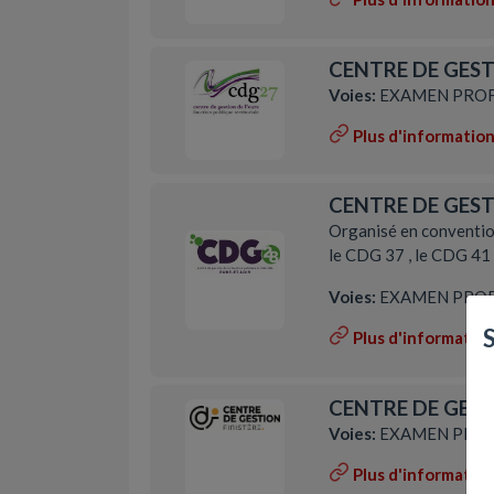
CENTRE DE GESTI
Voies:
EXAMEN PROF
Plus d'informatio
CENTRE DE GESTI
Organisé en conventio
le CDG 37 , le CDG 41
Voies:
EXAMEN PROF
Plus d'informatio
CENTRE DE GEST
Voies:
EXAMEN PROF
Plus d'informatio