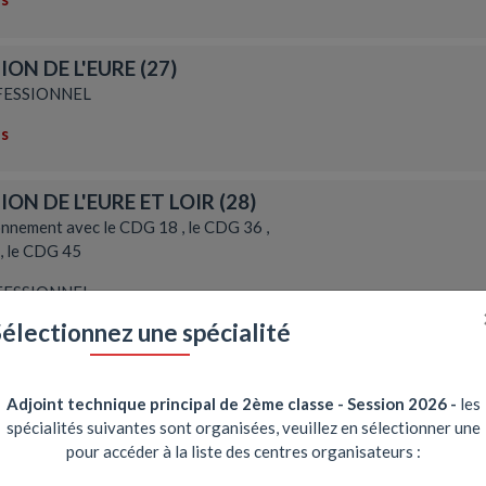
ON DE L'EURE (27)
ESSIONNEL
ns
ON DE L'EURE ET LOIR (28)
nnement avec le CDG 18 , le CDG 36 ,
 , le CDG 45
ESSIONNEL
Sélectionnez une spécialité
ns
ION DU FINISTERE (29)
Adjoint technique principal de 2ème classe - Session 2026
-
les
ESSIONNEL
spécialités suivantes sont organisées, veuillez en sélectionner une
pour accéder à la liste des centres organisateurs :
ns