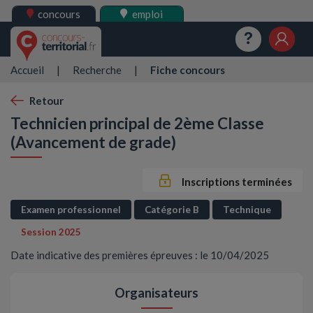
concours
emploi
Questions
Mes 
Accueil
|
Recherche
|
Fiche concours
Retour
Technicien principal de 2ème Classe
(Avancement de grade)
Inscriptions terminées
Examen professionnel
Catégorie B
Technique
Session 2025
Date indicative des premières épreuves : le 10/04/2025
Organisateurs