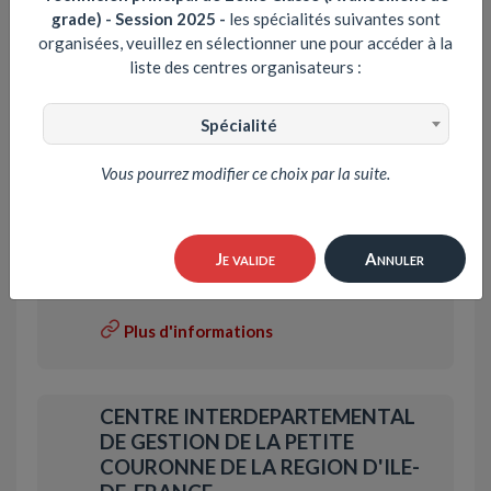
grade) - Session 2025
-
les spécialités suivantes sont
organisées, veuillez en sélectionner une pour accéder à la
CENTRE DE GESTION DU PAS-DE-
liste des centres organisateurs :
CALAIS (62)
Voies:
EXAMEN PROFESSIONNEL
Spécialité
Plus d'informations
Vous pourrez modifier ce choix par la suite.
CENTRE DE GESTION DES
Je valide
Annuler
PYRENEES-ORIENTALES (66)
Voies:
EXAMEN PROFESSIONNEL
Plus d'informations
CENTRE INTERDEPARTEMENTAL
DE GESTION DE LA PETITE
COURONNE DE LA REGION D'ILE-