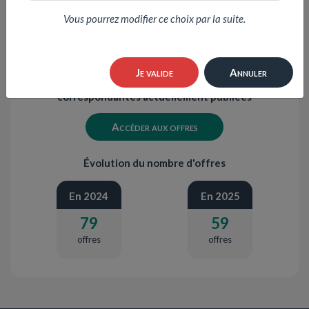
Vous pourrez modifier ce choix par la suite.
Je valide
Annuler
10 offres d'emplois
correspondantes actuellement publiées
Accéder aux offres
Évolution du nombre d'offres
En 2024
En 2025
79
59
offres
offres