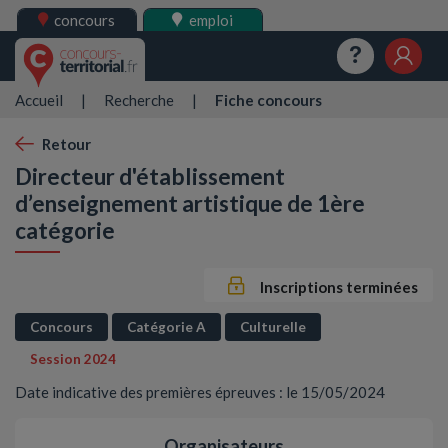
concours
emploi
Questions
Mes 
Accueil
|
Recherche
|
Fiche concours
Retour
Directeur d'établissement
d’enseignement artistique de 1ère
catégorie
Inscriptions terminées
Concours
Catégorie A
Culturelle
Session 2024
Date indicative des premières épreuves : le 15/05/2024
Organisateurs