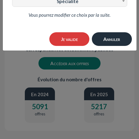
Spécialité
Vous pourrez modifier ce choix par la suite.
436 offres d'emplois
Je valide
Annuler
correspondantes actuellement publiées
Accéder aux offres
Évolution du nombre d'offres
En 2024
En 2025
5091
5217
offres
offres