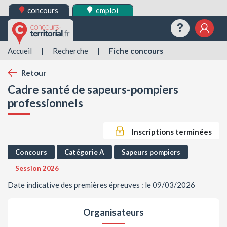
concours
emploi
Questions
Mes 
Accueil
|
Recherche
|
Fiche concours
Retour
Cadre santé de sapeurs-pompiers
professionnels
Inscriptions terminées
Concours
Catégorie A
Sapeurs pompiers
Session 2026
Date indicative des premières épreuves : le 09/03/2026
Organisateurs