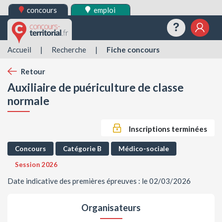
concours
emploi
Questions
Mes 
Accueil
|
Recherche
|
Fiche concours
Retour
Auxiliaire de puériculture de classe
normale
Inscriptions terminées
Concours
Catégorie B
Médico-sociale
Session 2026
Date indicative des premières épreuves : le 02/03/2026
Organisateurs