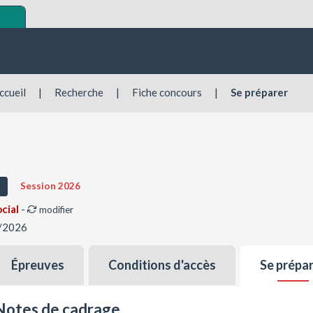
ccueil
|
Recherche
|
Fiche concours
|
Se préparer
Session 2026
ocial
-
modifier
0/2026
Épreuves
Conditions d'accès
Se prépa
Notes de cadrage