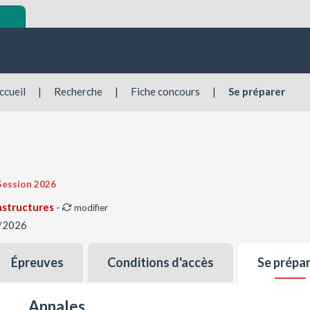
ccueil
|
Recherche
|
Fiche concours
|
Se préparer
Session 2026
rastructures
-
modifier
4/2026
Épreuves
Conditions d'accès
Se prépa
Annales