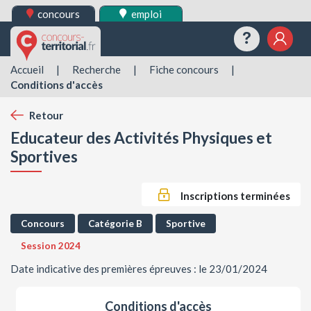
concours
emploi
Questions
Mes 
Accueil
|
Recherche
|
Fiche concours
|
Conditions d'accès
Retour
Educateur des Activités Physiques et
Sportives
Inscriptions terminées
Concours
Catégorie B
Sportive
Session 2024
Date indicative des premières épreuves : le 23/01/2024
Conditions d'accès