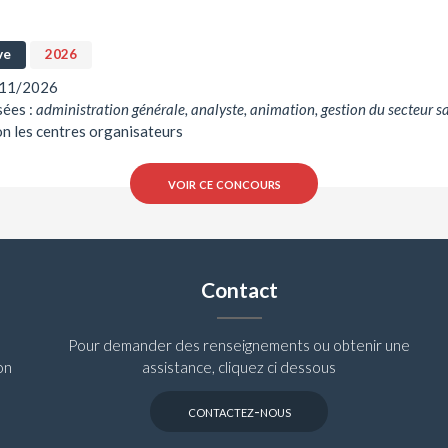
ve
2026
9/11/2026
sées :
administration générale, analyste, animation, gestion du secteur s
lon les centres organisateurs
voir ce concours
Contact
Pour demander des renseignements ou obtenir une
on
assistance, cliquez ci dessous
contactez-nous