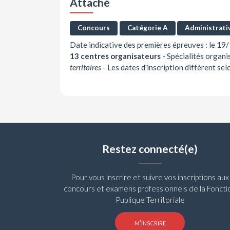
Attaché
Concours
Catégorie A
Administrati
Date indicative des premières épreuves : le 1
13 centres organisateurs
-
Spécialités organi
territoires
- Les dates d'inscription diffèrent se
Restez connecté(e)
Pour vous inscrire et suivre vos inscriptions aux
concours et examens professionnels de la Foncti
Publique Territoriale
m'inscrire