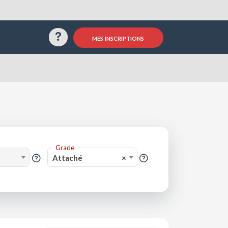
Questions / Réponses
mes inscriptions
Grade
Attaché
×
?
?