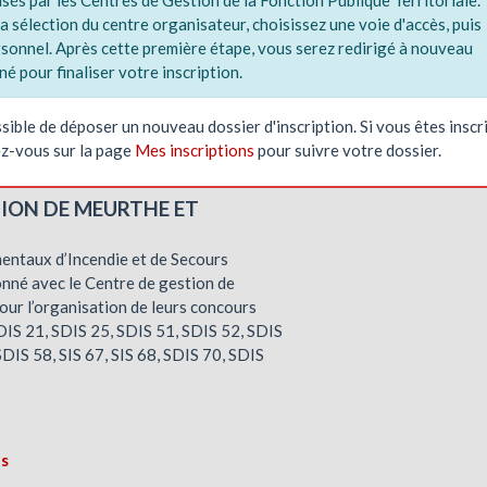
sés par les Centres de Gestion de la Fonction Publique Territoriale.
a sélection du centre organisateur, choisissez une voie d'accès, puis
onnel. Après cette première étape, vous serez redirigé à nouveau
é pour finaliser votre inscription.
ossible de déposer un nouveau dossier d'inscription. Si vous êtes inscr
ez-vous sur la page
Mes inscriptions
pour suivre votre dossier.
TION DE MEURTHE ET
entaux d’Incendie et de Secours
nné avec le Centre de gestion de
ur l’organisation de leurs concours
SDIS 21, SDIS 25, SDIS 51, SDIS 52, SDIS
SDIS 58, SIS 67, SIS 68, SDIS 70, SDIS
ns