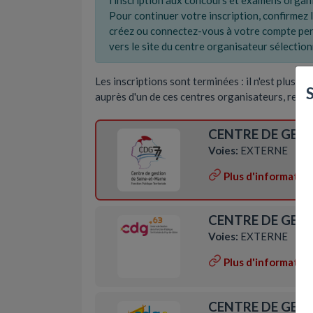
l'inscription aux concours et examens organi
Pour continuer votre inscription, confirmez l
créez ou connectez-vous à votre compte pers
vers le site du centre organisateur sélectionn
Les inscriptions sont terminées : il n'est plus p
auprès d'un de ces centres organisateurs, rend
CENTRE DE GEST
Voies:
EXTERNE
Plus d'informatio
CENTRE DE GEST
Voies:
EXTERNE
Plus d'informatio
CENTRE DE GEST