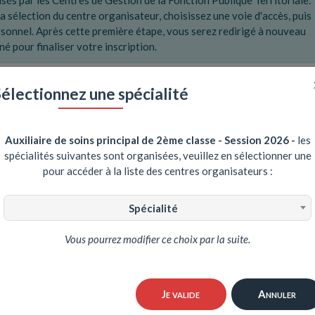
sés par les Centres de Gestion de la Fonction Publique Territoriale.
a sélection du centre organisateur, choisissez une voie d'accès, puis
onnel. Après cette première étape, vous serez redirigé à nouveau
é pour finaliser votre inscription.
ossible de déposer un nouveau dossier d'inscription. Si vous êtes inscr
Sélectionnez une spécialité
ez-vous sur la page
Mes inscriptions
pour suivre votre dossier.
ION DE SEINE-ET-MARNE (77)
Auxiliaire de soins principal de 2ème classe - Session 2026
-
les
spécialités suivantes sont organisées, veuillez en sélectionner une
pour accéder à la liste des centres organisateurs :
ns
Spécialité
ION DU PUY-DE-DOME (63)
Vous pourrez modifier ce choix par la suite.
ns
Je valide
Annuler
ION DU VAR (83)