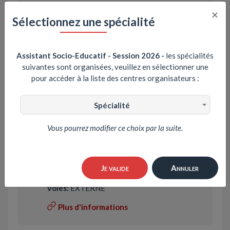
Voies:
EXTERNE
×
Sélectionnez une spécialité
Plus d'informations
Assistant Socio-Educatif - Session 2026
-
les spécialités
suivantes sont organisées, veuillez en sélectionner une
CENTRE DE GESTION DE LA
pour accéder à la liste des centres organisateurs :
MOSELLE (57)
Voies:
EXTERNE
Spécialité
Plus d'informations
Vous pourrez modifier ce choix par la suite.
CENTRE DE GESTION DU RHONE
ET DE LA METROPOLE DE LYON
Je valide
Annuler
(69)
Voies:
EXTERNE
Plus d'informations