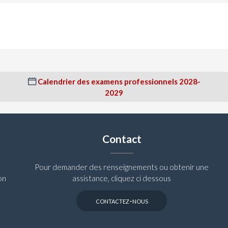
Calendrier des examens professionnels 2028-
2029
Contact
Pour demander des renseignements ou obtenir une
on
assistance, cliquez ci dessous
contactez-nous